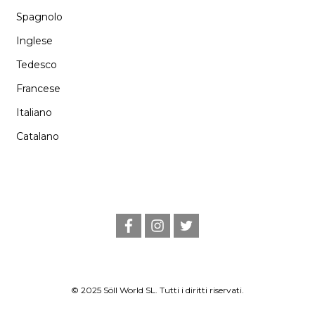
Spagnolo
Inglese
Tedesco
Francese
Italiano
Catalano
f
i
t
a
n
w
c
s
i
e
t
t
b
a
t
o
g
e
o
r
r
© 2025 Söll World SL. Tutti i diritti riservati.
k
a
m