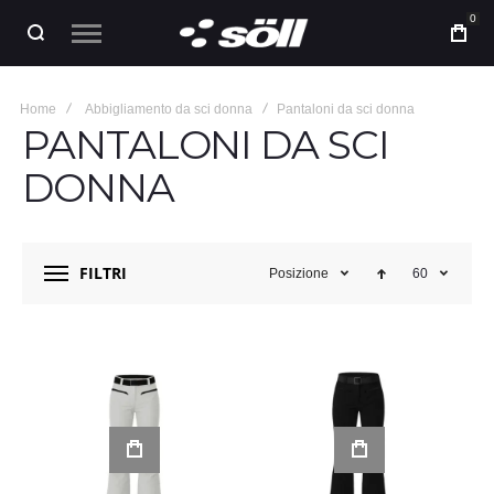
0
Home
Abbigliamento da sci donna
Pantaloni da sci donna
PANTALONI DA SCI
DONNA
FILTRI
Posizione
60