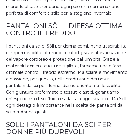
e l'adattabilità al corpo femminile, insieme a un tocco
morbido al tatto, rendono ogni paio una combinazione
perfetta di comfort e stile per la stagione invernale.
PANTALONI SÖLL: DIFESA OTTIMA
CONTRO IL FREDDO
I pantaloni da sci di Söll per donna combinano traspirabilità
e impermeabilità, offrendo comfort grazie all'evacuazione
del vapore corporeo e protezione dall'umidità. Grazie a
materiali tecnici e cuciture sigillate, forniamo una difesa
ottimale contro il freddo estremo. Ma sciare è movimento
e passione, per questo, nella produzione dei nostri
pantaloni da sci per donna, diamo priorità alla flessibilità.
Con giunture preformate e tessuti elastici, garantiamo
un'esperienza di sci fluida e adatta a ogni sciatrice. Da Söll,
ogni dettaglio è importante nella scelta dei pantaloni da
sci per donna giusti.
SÖLL: I PANTALONI DA SCI PER
DONNE PIÙ DUREVOLI