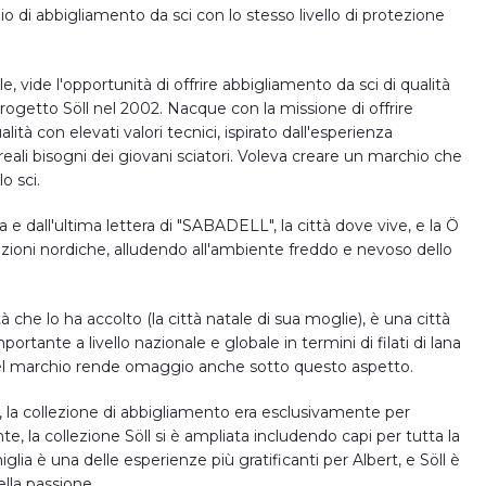
o di abbigliamento da sci con lo stesso livello di protezione
e, vide l'opportunità di offrire abbigliamento da sci di qualità
progetto Söll nel 2002. Nacque con la missione di offrire
lità con elevati valori tecnici, ispirato dall'esperienza
reali bisogni dei giovani sciatori. Voleva creare un marchio che
o sci.
a e dall'ultima lettera di "SABADELL", la città dove vive, e la Ö
oni nordiche, alludendo all'ambiente freddo e nevoso dello
tà che lo ha accolto (la città natale di sua moglie), è una città
ortante a livello nazionale e globale in termini di filati di lana
del marchio rende omaggio anche sotto questo aspetto.
i, la collezione di abbigliamento era esclusivamente per
, la collezione Söll si è ampliata includendo capi per tutta la
iglia è una delle esperienze più gratificanti per Albert, e Söll è
lla passione.