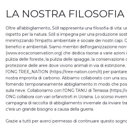
LA NOSTRA FILOSOFIA
Oltre all'abbigliamento, Söll rappresenta una filosofia di vita: un
rispetto per la natura. Söll si impegna per una produzione sost
minimizzando l'impatto ambientale e sociale dei nostri capi. 
benefici e ambientali. Siamo membri dell'organizzazione non
(www.eocaconservation.org) che dedica risorse a varie azioni 
pulizia delle foreste, la pulizia delle spiagge, la conservazione d
protezione delle aree dove vivono animali in via di estinzion
l'ONG TREE_NATION (https://tree-nation.com/it) per piantare 
nostra impronta di carbonio. Abbiamo collaborato con una scu
fornendo temporaneamente abbigliamento in modo che possa
sulla neve. Collaboriamo con l'ONG TANU di Terrassa (https:/
ONG collabora con vari orfanotrofi in Ucraina. Lo scorso inve
campagna di raccolta di abbigliamento invernale da inviare t
c'era un grande bisogno a causa della guerra.
Grazie a tutti per averci permesso di continuare questo sogno