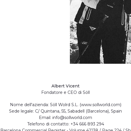
Albert Vicent
Fondatore e CEO di Söll
Nome dell'azienda: Söll Wolrd S.L. (www.sollworld.com)
Sede legale: C/ Quintana, 55, Sabadell (Barcelona), Spain
Email: info@sollworld.com
Telefono di contatto: +34 666 893 294
e: Barcelona Commercial Register - Volume 42138 / Page 224 / S