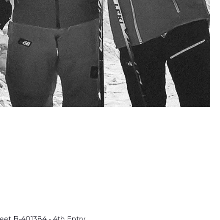
heet B-401384 - 4th Entry