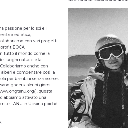
a passione per lo sci e il
enibile ed etica,
Collaboriamo con vari progetti
-profit EOCA
in tutto il mondo come la
ei luoghi naturali e la
e. Collaboriamo anche con
alberi e compensare così la
ola per bambini senza risorse,
no godersi alcuni giorni
/www.ongtanu.org/), questa
rno abbiamo attivato una
ramite TANU in Ucraina poiché
.