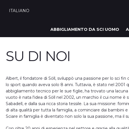
ITALIANO
ABBIGLIAMENTO DA SCI UOMO
A
SU DI NOI
Albert, il fondatore di Söll, sviluppò una passione per lo sci fi
lo sport quando aveva solo 8 anni. Tuttavia, è stato nel 2001
abbigliamento tecnico per le sue figlie, ha trovato una lacun
vuoto è nata l'idea di Söll nel 2002, un marchio il cui nome è st
Sabadell, e dalla sua ricca storia tessile. La sua missione: forn
di alta qualità per tutta la famiglia, a cominciare dai bambini e
Sciare in famiglia è diventato non solo la sua passione, ma il su
Con oltre 20 anni di esperienza nel settore e grazie alla qualità