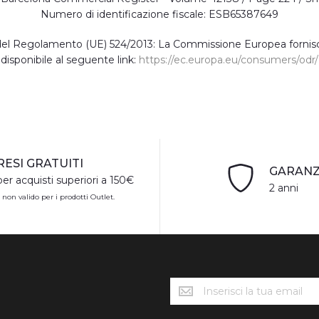
Numero di identificazione fiscale: ESB65387649
4.1 del Regolamento (UE) 524/2013: La Commissione Europea fornisc
disponibile al seguente link:
https://ec.europa.eu/consumers/odr/
RESI GRATUITI
GARANZ
per acquisti superiori a 150€
2 anni
 non valido per i prodotti Outlet.
Novedades
Söll