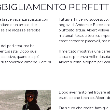
BBIGLIAMENTO PERFETTO
a breve vacanza sciistica con
Tuttavia, l'inverno successivo
amiliare o un amico che
negozi di Andorra e Barcellona
 se alle ragazze sarebbe
piuttosto ardua. Albert voleva 
materiali, tessuti tecnici, im
esteticamente piacevoli, ma no
 del pediatra), ma ha
 entusiasta. Dopo quel
Il mercato mostrava una caren
uccessivo, quando la più
la sua esperienza nell'industri
 di sopportare almeno 2 ore di
Albert si mise all'opera per co
Dopo aver fallito nel trovare a
estetico che tecnico, Albert de
Era sicuro che molte famiglie 