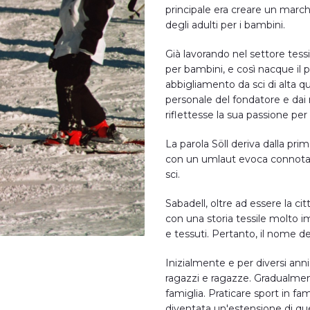
principale era creare un marchi
degli adulti per i bambini.
Già lavorando nel settore tessil
per bambini, e così nacque il 
abbigliamento da sci di alta qua
personale del fondatore e dai 
riflettesse la sua passione per l
La parola Söll deriva dalla prim
con un umlaut evoca connotazi
sci.
Sabadell, oltre ad essere la cit
con una storia tessile molto imp
e tessuti. Pertanto, il nome 
Inizialmente e per diversi ann
ragazzi e ragazze. Gradualmente
famiglia. Praticare sport in fam
diventata un'estensione di que