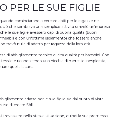
 PER LE SUE FIGLIE
, quando cominciarono a cercare abiti per le ragazze nei
, ciò che sembrava una semplice attività si rivelò un'impresa
che le sue figlie avessero capi di buona qualità (buoni
permeabili e con un'ottima isolamento) che fossero anche
n trovò nulla di adatto per ragazze della loro età.
za di abbigliamento tecnico di alta qualità per bambini. Con
a tessile e riconoscendo una nicchia di mercato inesplorata,
lmare quella lacuna.
bbigliamento adatto per le sue figlie sia dal punto di vista
cise di creare Söll.
si trovassero nella stessa situazione, quindi la sua premessa