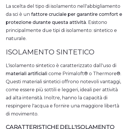
La scelta del tipo di isolamento nell'abbigliamento
da sci è un
fattore cruciale per garantire comfort e
protezione durante questa attività
. Esistono
principalmente due tipi di isolamento: sintetico e
naturale.
ISOLAMENTO SINTETICO
L'isolamento sintetico è caratterizzato dall'uso di
materiali artificiali
come Primaloft® o Thermore®.
Questi materiali sintetici offrono notevoli vantaggi,
come essere più sottili e leggeri, ideali per attività
ad alta intensità. Inoltre, hanno la capacità di
respingere l'acqua e fornire una maggiore libertà
di movimento.
CARATTERISTICHE DELL'ISOLAMENTO