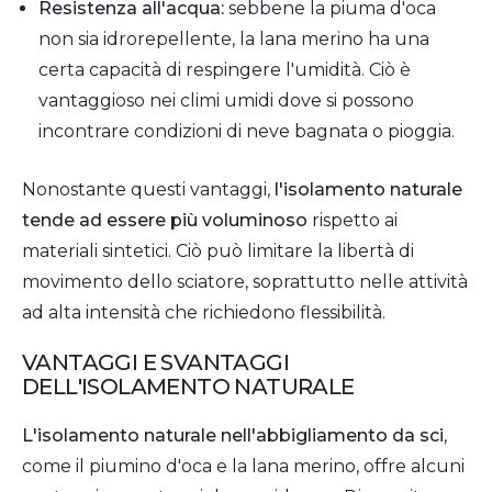
Resistenza all'acqua:
sebbene la piuma d'oca
non sia idrorepellente, la lana merino ha una
certa capacità di respingere l'umidità. Ciò è
vantaggioso nei climi umidi dove si possono
incontrare condizioni di neve bagnata o pioggia.
Nonostante questi vantaggi,
l'isolamento naturale
tende ad essere più voluminoso
rispetto ai
materiali sintetici. Ciò può limitare la libertà di
movimento dello sciatore, soprattutto nelle attività
ad alta intensità che richiedono flessibilità.
VANTAGGI E SVANTAGGI
DELL'ISOLAMENTO NATURALE
L'isolamento naturale nell'abbigliamento da sci
,
come il piumino d'oca e la lana merino, offre alcuni