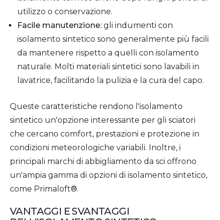
utilizzo o conservazione.
Facile manutenzione:
gli indumenti con
isolamento sintetico sono generalmente più facili
da mantenere rispetto a quelli con isolamento
naturale. Molti materiali sintetici sono lavabili in
lavatrice, facilitando la pulizia e la cura del capo.
Queste caratteristiche rendono l'isolamento
sintetico un'opzione interessante per gli sciatori
che cercano comfort, prestazioni e protezione in
condizioni meteorologiche variabili. Inoltre, i
principali marchi di abbigliamento da sci offrono
un'ampia gamma di opzioni di isolamento sintetico,
come Primaloft®.
VANTAGGI E SVANTAGGI