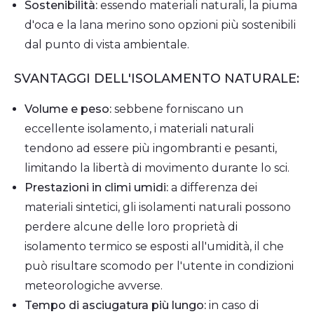
Sostenibilità:
essendo materiali naturali, la piuma
d'oca e la lana merino sono opzioni più sostenibili
dal punto di vista ambientale.
SVANTAGGI DELL'ISOLAMENTO NATURALE:
Volume e peso:
sebbene forniscano un
eccellente isolamento, i materiali naturali
tendono ad essere più ingombranti e pesanti,
limitando la libertà di movimento durante lo sci.
Prestazioni in climi umidi:
a differenza dei
materiali sintetici, gli isolamenti naturali possono
perdere alcune delle loro proprietà di
isolamento termico se esposti all'umidità, il che
può risultare scomodo per l'utente in condizioni
meteorologiche avverse.
Tempo di asciugatura più lungo:
in caso di