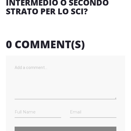
INTERMEDIO O SECONDO
STRATO PER LO SCI?
0 COMMENT(S)