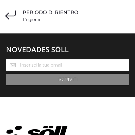
PERIODO DI RIENTRO
14 giorni
NOVEDADES SÖLL
Novedades
Söll
ISCRIVITI