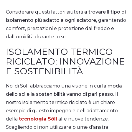
Considerare questi fattori aiuterà
a trovare il tipo di
isolamento più adatto a ogni sciatore
, garantendo
comfort, prestazioni e protezione dal freddo e
dall'umidità durante lo sci.
ISOLAMENTO TERMICO
RICICLATO: INNOVAZIONE
E SOSTENIBILITÀ
Noi di Söll abbracciamo una visione in cui
la moda
dello sci e la sostenibilità vanno di pari passo
. Il
nostro isolamento termico riciclato è un chiaro
esempio di questo impegno e dell'adattamento
della
tecnologia Söll
alle nuove tendenze.
Scegliendo di non utilizzare piume d'anatra