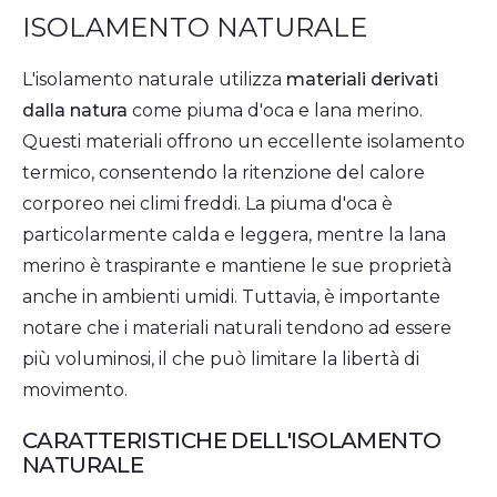
ISOLAMENTO NATURALE
L'isolamento naturale utilizza
materiali derivati
dalla natura
come piuma d'oca e lana merino.
Questi materiali offrono un eccellente isolamento
termico, consentendo la ritenzione del calore
corporeo nei climi freddi. La piuma d'oca è
particolarmente calda e leggera, mentre la lana
merino è traspirante e mantiene le sue proprietà
anche in ambienti umidi. Tuttavia, è importante
notare che i materiali naturali tendono ad essere
più voluminosi, il che può limitare la libertà di
movimento.
CARATTERISTICHE DELL'ISOLAMENTO
NATURALE