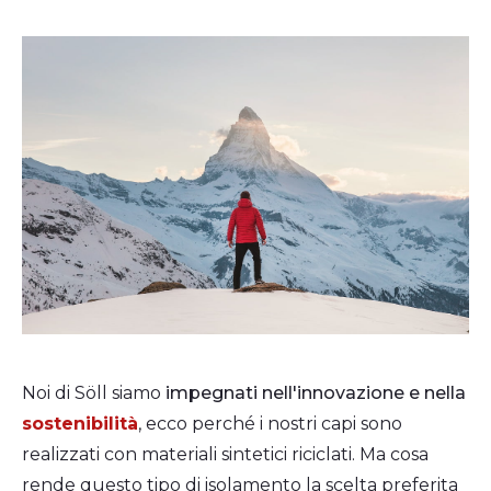
Noi di Söll siamo
impegnati nell'innovazione e nella
sostenibilità
, ecco perché i nostri capi sono
realizzati con materiali sintetici riciclati. Ma cosa
rende questo tipo di isolamento la scelta preferita