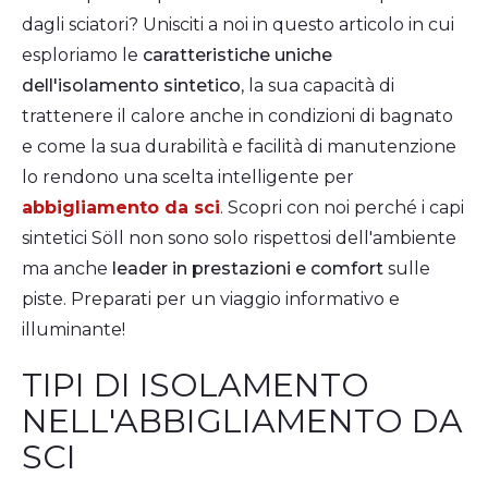
dagli sciatori? Unisciti a noi in questo articolo in cui
esploriamo le
caratteristiche uniche
dell'isolamento sintetico
, la sua capacità di
trattenere il calore anche in condizioni di bagnato
e come la sua durabilità e facilità di manutenzione
lo rendono una scelta intelligente per
abbigliamento da sci
. Scopri con noi perché i capi
sintetici Söll non sono solo rispettosi dell'ambiente
ma anche
leader in prestazioni e comfort
sulle
piste. Preparati per un viaggio informativo e
illuminante!
TIPI DI ISOLAMENTO
NELL'ABBIGLIAMENTO DA
SCI