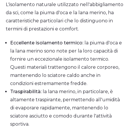
L'isolamento naturale utilizzato nell'abbigliamento
da sci, come la piuma d'oca e la lana merino, ha
caratteristiche particolari che lo distinguono in
termini di prestazioni e comfort.
Eccellente isolamento termico:
la piuma d'oca e
la lana merino sono note per la loro capacità di
fornire un eccezionale isolamento termico.
Questi materiali trattengono il calore corporeo,
mantenendo lo sciatore caldo anche in
condizioni estremamente fredde.
Traspirabilità:
la lana merino, in particolare, è
altamente traspirante, permettendo all'umidità
di evaporare rapidamente, mantenendo lo
sciatore asciutto e comodo durante l'attività
sportiva.