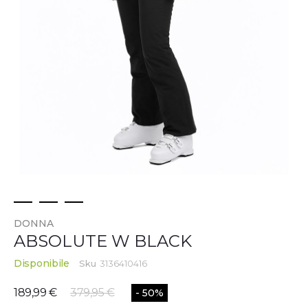
Vai
DONNA
all'inizio
ABSOLUTE W BLACK
della
galleria
Disponibile
Sku
3136410416
di
immagini
189,99 €
379,95 €
- 50%