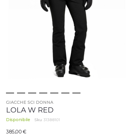
Vai
GIACCHE SCI DONNA
all'inizio
LOLA W RED
della
galleria
Disponibile
Sku
31388101
di
immagini
385,00 €