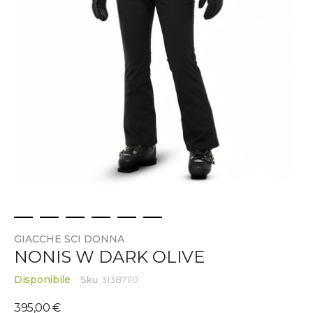
Vai
GIACCHE SCI DONNA
all'inizio
NONIS W DARK OLIVE
della
galleria
Disponibile
Sku
31387110
di
immagini
395,00 €