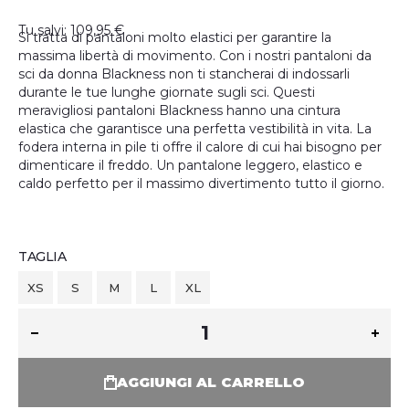
Tu salvi: 109,95 €
Si tratta di pantaloni molto elastici per garantire la
massima libertà di movimento. Con i nostri pantaloni da
sci da donna Blackness non ti stancherai di indossarli
durante le tue lunghe giornate sugli sci. Questi
meravigliosi pantaloni Blackness hanno una cintura
elastica che garantisce una perfetta vestibilità in vita. La
fodera interna in pile ti offre il calore di cui hai bisogno per
dimenticare il freddo. Un pantalone leggero, elastico e
caldo perfetto per il massimo divertimento tutto il giorno.
TAGLIA
XS
S
M
L
XL
AGGIUNGI AL CARRELLO