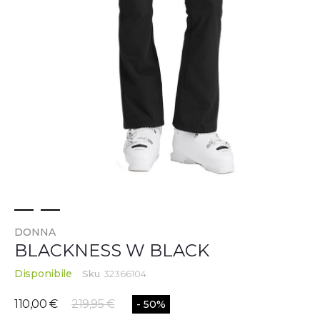
Vai
DONNA
all'inizio
BLACKNESS W BLACK
della
galleria
Disponibile
Sku
32366104
di
immagini
110,00 €
219,95 €
- 50%